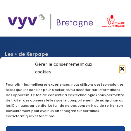
Les + de Kerpape
Gérer le consentement aux
SRISP Service de Réadaptation et d’Insertion Sociale et
Professionnelle
cookies
Équipe Mobile de Médecine Physique et de Réadaptation
Lab d’Assistances Technologiques
Pour offrir les meilleures expériences, nous utilisons des technologies
telles que les cookies pour stocker et/ou accéder aux informations
Club loisirs
des appareils. Le fait de consentir à ces technologies nous permettra
Hospitalisation à temps partiel de jour
de traiter des données telles que le comportement de navigation ou
les ID uniques sur ce site. Le fait de ne pas consentir ou de retirer son
Hospitalisation à temps plein
consentement peut avoir un effet négatif sur certaines
caractéristiques et fonctions.
Contacts