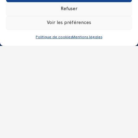
Refuser
Voir les préférences
Les + de Kerpape
Politique de cookies
Mentions légales
SRISP Service de Réadaptation et d’Insertion Sociale et
Professionnelle
Équipe Mobile de Médecine Physique et de Réadaptation
Lab d’Assistances Technologiques
Club loisirs
Hospitalisation à temps partiel de jour
Hospitalisation à temps plein
Contacts
kerpape.direction@vyv3.fr
02 97 82 60 60