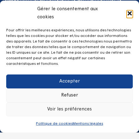
SRISP Service de Réadaptation et d’Insertion Sociale et
Professionnelle
Gérer le consentement aux
Équipe Mobile de Médecine Physique et de Réadaptation
cookies
Lab d’Assistances Technologiques
Club loisirs
Pour offrir les meilleures expériences, nous utilisons des technologies
telles que les cookies pour stocker et/ou accéder aux informations
Hospitalisation à temps partiel de jour
des appareils. Le fait de consentir à ces technologies nous permettra
Hospitalisation à temps plein
de traiter des données telles que le comportement de navigation ou
les ID uniques sur ce site. Le fait de ne pas consentir ou de retirer son
Contacts
consentement peut avoir un effet négatif sur certaines
caractéristiques et fonctions.
kerpape.direction@vyv3.fr
Accepter
02 97 82 60 60
Refuser
Centre Mutualiste de Rééducation et Réadaptation
Fonctionnelles de KERPAPE – 100 Rue de l’Anse du
Voir les préférences
Stole, 56270 Ploemeur
Politique de cookies
Mentions légales