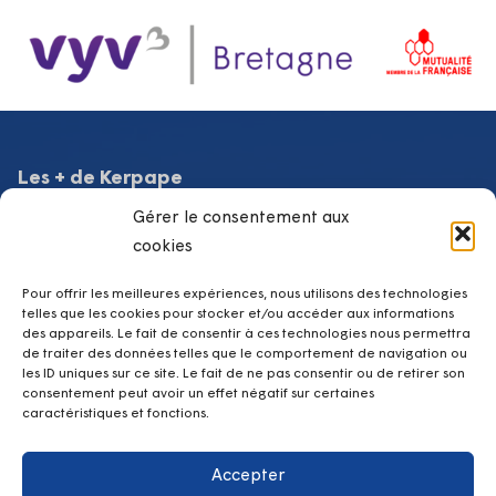
Les + de Kerpape
Gérer le consentement aux
SRISP Service de Réadaptation et d’Insertion Sociale et
Professionnelle
cookies
Équipe Mobile de Médecine Physique et de Réadaptation
Lab d’Assistances Technologiques
Pour offrir les meilleures expériences, nous utilisons des technologies
telles que les cookies pour stocker et/ou accéder aux informations
Club loisirs
des appareils. Le fait de consentir à ces technologies nous permettra
Hospitalisation à temps partiel de jour
de traiter des données telles que le comportement de navigation ou
les ID uniques sur ce site. Le fait de ne pas consentir ou de retirer son
Hospitalisation à temps plein
consentement peut avoir un effet négatif sur certaines
caractéristiques et fonctions.
Contacts
Accepter
kerpape.direction@vyv3.fr