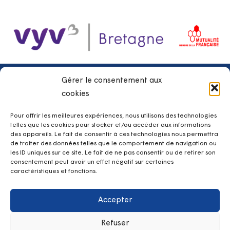
Gérer le consentement aux
Les + de Kerpape
cookies
SRISP Service de Réadaptation et d’Insertion Sociale et
Pour offrir les meilleures expériences, nous utilisons des technologies
Professionnelle
telles que les cookies pour stocker et/ou accéder aux informations
des appareils. Le fait de consentir à ces technologies nous permettra
Équipe Mobile de Médecine Physique et de Réadaptation
de traiter des données telles que le comportement de navigation ou
Lab d’Assistances Technologiques
les ID uniques sur ce site. Le fait de ne pas consentir ou de retirer son
Club loisirs
consentement peut avoir un effet négatif sur certaines
caractéristiques et fonctions.
Hospitalisation à temps partiel de jour
Hospitalisation à temps plein
Accepter
Contacts
Refuser