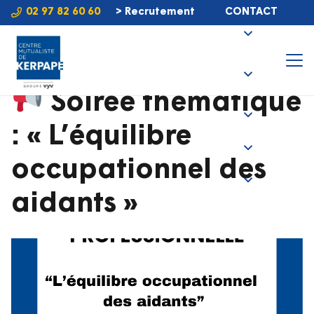
02 97 82 60 60
> Recrutement
CONTACT
Soirée thématique
: « L’équilibre
occupationnel des
aidants »