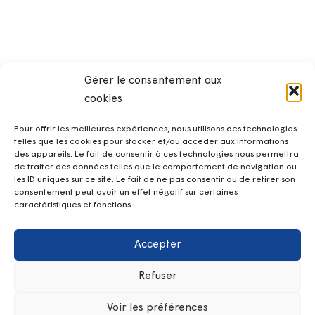
Gérer le consentement aux
cookies
Pour offrir les meilleures expériences, nous utilisons des technologies
telles que les cookies pour stocker et/ou accéder aux informations
des appareils. Le fait de consentir à ces technologies nous permettra
Les + de Kerpape
de traiter des données telles que le comportement de navigation ou
les ID uniques sur ce site. Le fait de ne pas consentir ou de retirer son
consentement peut avoir un effet négatif sur certaines
SRISP Service de Réadaptation et d’Insertion Sociale et
caractéristiques et fonctions.
Professionnelle
Équipe Mobile de Médecine Physique et de Réadaptation
Lab d’Assistances Technologiques
Accepter
Club loisirs
Refuser
Hospitalisation à temps partiel de jour
Hospitalisation à temps plein
Voir les préférences