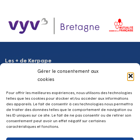
Les + de Kerpape
Gérer le consentement aux
SRISP Service de Réadaptation et d’Insertion Sociale et
Professionnelle
cookies
Équipe Mobile de Médecine Physique et de Réadaptation
Lab d’Assistances Technologiques
Pour offrir les meilleures expériences, nous utilisons des technologies
telles que les cookies pour stocker et/ou accéder aux informations
Club loisirs
des appareils. Le fait de consentir à ces technologies nous permettra
Hospitalisation à temps partiel de jour
de traiter des données telles que le comportement de navigation ou
les ID uniques sur ce site. Le fait de ne pas consentir ou de retirer son
Hospitalisation à temps plein
consentement peut avoir un effet négatif sur certaines
caractéristiques et fonctions.
Contacts