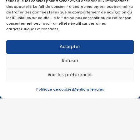
telles que les cookies pour stocker et/ou accéder aux informations
des appareils. Le fait de consentir à ces technologies nous permettra
Les + de Kerpape
de traiter des données telles que le comportement de navigation ou
les ID uniques sur ce site. Le fait de ne pas consentir ou de retirer son
SRISP Service de Réadaptation et d’Insertion Sociale et
consentement peut avoir un effet négatif sur certaines
Professionnelle
caractéristiques et fonctions.
Équipe Mobile de Médecine Physique et de Réadaptation
Lab d’Assistances Technologiques
Accepter
Club loisirs
Hospitalisation à temps partiel de jour
Refuser
Hospitalisation à temps plein
Voir les préférences
Contacts
Politique de cookies
Mentions légales
kerpape.direction@vyv3.fr
02 97 82 60 60
Centre Mutualiste de Rééducation et Réadaptation
Fonctionnelles de KERPAPE – 100 Rue de l’Anse du
Stole, 56270 Ploemeur