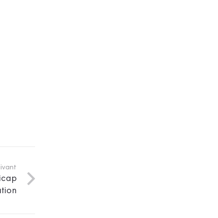
uivant
dicap
tion