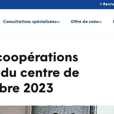
> Recr
Consultations spécialisées
Offre de soins
coopérations
 du centre de
bre 2023