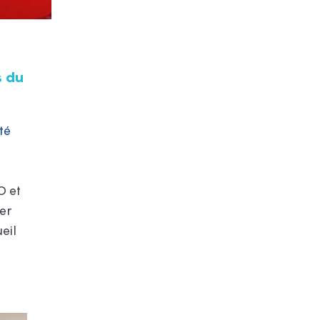
s du
té
O et
er
eil