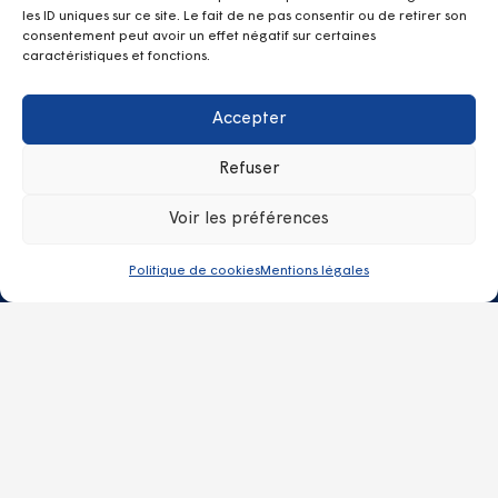
les ID uniques sur ce site. Le fait de ne pas consentir ou de retirer son
consentement peut avoir un effet négatif sur certaines
Les + de Kerpape
caractéristiques et fonctions.
SRISP Service de Réadaptation et d’Insertion Sociale et
Professionnelle
Accepter
Équipe Mobile de Médecine Physique et de Réadaptation
Refuser
Lab d’Assistances Technologiques
Club loisirs
Voir les préférences
Hospitalisation à temps partiel de jour
Hospitalisation à temps plein
Politique de cookies
Mentions légales
Contacts
kerpape.direction@vyv3.fr
02 97 82 60 60
Centre Mutualiste de Rééducation et Réadaptation
Fonctionnelles de KERPAPE – 100 Rue de l’Anse du